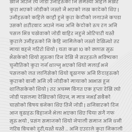
खान आउने त्यै जोडी उनीहरुको नि समस्या अहिले भर्खर
कुरा भएको जोडीको जस्तो नै भएको लख काटेको थिए |
उनीहरुको कहिले काही हुने कुरा केटीको लगाउने कपडा
उसको शरीरबाट आउने गन्ध अनि केटोको रुप रंग अनि
पसल भित्र चखेवाको जोडी बाहिर नहुने ओरिपारी यस्तै
कुराले उनीहरुको नि केहि नामिलेको जस्तो देखिन्थो तर
माया बहने गरिरो थियो | यता कक्षा १० को क्लास सुरु
भैसकेको थियो सुरुका दिन देखि नै सरहरुले भविष्यका
चुनौतिको कुरा गर्न थाल्नु भएको थियो मलाई भने
पसलको लत लागिसेको थियो बूढागफ अनि ठिटाहरुको
कुराको बानी अनि त्यै जोडीको मायाको आभास हुन
थालिसकेको थियो | तर अचम्म बिगत एक हप्ता देखि त्यो
जोडी पसलमा देखिएको थिएन, म मात्र नभई सबैको
चासोको बिषय बनेका थिए तिनै जोडी | शनिबारको दिन
आज बुढाहरु बिहाननै भेला भएका थिए चिया संगै गफ
सुरु भयो , प्रसंग समाजको थियो नेपाली समाज अनि धनी
गरिब बिचको दुरी,यस्तै यस्तै … अनि एउटाले कुरा निकाली