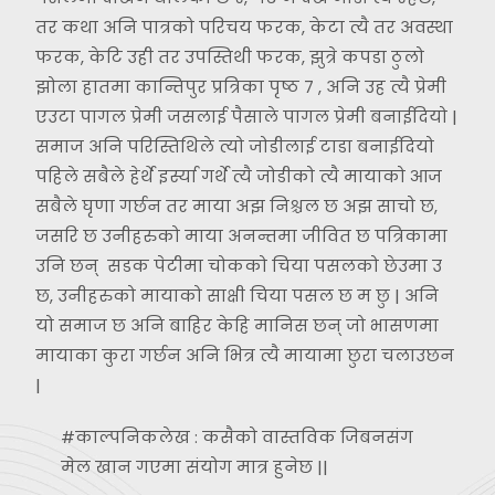
तर कथा अनि पात्रको परिचय फरक, केटा त्यै तर अवस्था
फरक, केटि उही तर उपस्तिथी फरक, झुत्रे कपडा ठुलो
झोला हातमा कान्तिपुर प्रत्रिका पृष्ठ ७ , अनि उह त्यै प्रेमी
एउटा पागल प्रेमी जसलाई पैसाले पागल प्रेमी बनाईदियो |
समाज अनि परिस्तिथिले त्यो जोडीलाई टाडा बनाईदियो
पहिले सबैले हेर्थे इर्स्या गर्थे त्यै जोडीको त्यै मायाको आज
सबैले घृणा गर्छन तर माया अझ निश्चल छ अझ साचो छ,
जसरि छ उनीहरुको माया अनन्तमा जीवित छ पत्रिकामा
उनि छन् सडक पेटीमा चोकको चिया पसलको छेउमा उ
छ, उनीहरुको मायाको साक्षी चिया पसल छ म छु | अनि
यो समाज छ अनि बाहिर केहि मानिस छन् जो भासणमा
मायाका कुरा गर्छन अनि भित्र त्यै मायामा छुरा चलाउछन
|
#काल्पनिकलेख : कसैको वास्तविक जिबनसंग
मेल खान गएमा संयोग मात्र हुनेछ ||