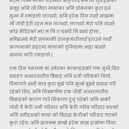
भेट्ने चिन्ने मौका पाइन्थ्यो आफुलाई भने त्यै युवाहरुको
समूह अनि त्यै मिठा मायाका अनि योबनका कुरा हरु
सुन्न नै रमाइलो लाग्थ्यो, अनि हरेक दिन जस्तै साझमा
त्यै जोडी हेरी रहन मन लाग्थ्यो, लाग्थ्यो मेरो पनि त्यस्तै
कोइ भैदिएको भए म नि त यसरि नि बस्थे होला ,
सम्झिन्थ्ये मेरी सपनाकी राजकुमारीलाई हराउने गर्थ्ये
कल्पनाको सहरमा मायाको दुनियामा आहा कस्तो
आनन्द कति रमाइलो |
एक दिन पसलमा बा उमेरका काकाहरुको गफ सुन्दै थिए
प्रसङ्ग अन्तरजातीय बिबाह अनि धनी गरिबको थियो,
दिमागले आधी मात्र कुरा बुझे पनि सुन्ने बुझ्ने प्रयास गरि
रहेको थिए, अनि निस्कर्षमा एक जोडी अन्तरजातीय
बिबाहको कारण गाउँ निकाला हुनु परेको अनि आर्को
जोडी चै केटि धनी परिवार अनि केटि गरिब परिवार भएको
अनि उनीहरुको माया को बिरुद्ध केटीको परिवार गएको
कुरा रहेछ, अनि झलक्क सम्झे हरेक साझ हाम्रोमा चिया