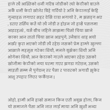
हाले त्यै आस्तिको धनी गरिब जोडीको त्यो केटीको बाउले
अर्कै धनी केटो खोजेर बिहे गर्दियो रे अनि केटालाई केहि
गुन्डाहरु लगाएर सहर देखि टाडा भगायो रे , म झसङ्ग भए
, डराए तर्सिय कतै यो त्यै जोडी त होइन जो हाम्रै पसलमा
आइरहन्थे , यसै बीच जहिले साझमा चिसो चिया खाने
काका आज तातो चिया खान आइपुगे, उनैबाट थाह भयो
भर्खर कुरा भएको जोडी त्यै रहेछ जसको प्रेम हाम्ले खुल्ला
आखाले महसुस गरेका थियौ, मनले बुझेका थियौ अनि
भोगेका थियौ, आज केटाको गाउले आएका रहेछ उसको
खोजीमा केटीको नया घरमा गएर झगडा गरेछन, उसको
माइती सम्म नै पुगेछन् तर पैसा र पावरको अगाडी झुकेर
आशु उपहार लिएर फर्केछन |
ओहो, हामी अनि हाम्रो समाज किन एती अबुझ होला, किन
यो समाजले पैसा अनि जात लाई माया अनि खुशी भन्दा