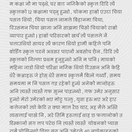
म कक्षा नौ मा पढ्थे, घर बाट नजिकैको स्कुल दिदि त्यै
स्कुलको १२ कक्षामा पद्नु हुन्थो , चोकमा हाम्रो एउटा चिया
पसल थियो , चिया पसल नामले बिहानमा चिया,
दिउसमन चिया खाजा अनि साझमा चिसो चियाको राम्रो
व्यापार हुन्थो | हाम्रो परिवारको खर्च त्यै पसलले नै
चलाउथियो सायद त्यै कारण थियो हामी कहिले पनि
बोर्डिंग स्कुल पदने अवसर पाएनौ अबसोच छैन , दिदि त्यै
स्कुलको जिल्ला प्रथम हुनुहुन्थो अनि म पनि | माघको
महिना जाडो थियो परिक्षा नजिक थियो टिउसन अनि केहि
धेरै कक्षाहरु जे होस् धेरै समय स्कुलमै बित्ने गर्थ्यो , समय
समयमा म नि पसल गइ रहेको हुन्थे अनेकौ मान्छेहरु
अनि त्यस्तै त्यस्तै गफ सुन्न पाइन्थ्यो , गफ उमेर अनुसार
हुन्थो मेरो उमेरको भए मोटू पत्लु , युवा हरु भए अरे हार
कलेजको त्यो केटि त क्या माल रैछ यार, अह मैले अस्ति
त्यसलाई चाखे नि , अरे तिमि हरुलाई थाह छ फलानोको त
डिस्कानो संग लप परेछ नि त्यस्तै त्यस्तै योबनको प्यास
राम्रै पोखिन्थ्यो चिया संग अनि उमेरले 40 नाघेकाहरुको