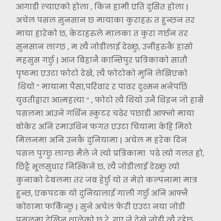
आगाडी ल्याएको होला , किन हामी एति दुसित होला |
अचेल पसल सुनसान छ मायाका कुराहरु त हुन्छन तर
माया हारेको छ, केटाहरुले मालका त कुरा गर्छन तर
सुनसान लाग्छ , म त्यै जोडीलाई देख्छु, उनीहरुकै हासो
महसुस गर्छु | आज बिहानै कान्तिपुर प्रत्रिकाको सातौ
पृष्ठमा एउटा फोटो देखे, त्यै फोटोको मुनि लेखिएको
थियो “ मायामा पैसा,परिवार र पावर दुश्मन भनेपछि
युवतीद्वारा आत्महत्या “ , फोटो त्यै थियो उनै थिइन जो हाम्रै
पसलमा आउने गर्थिन स्कुटर चढेर पछाडी आफ्नो माया
बोकेर अनि रमाउथिन फगत एउटा चियामा केहि मिठो
मिलनमा अनि उनकै दुनियामा | अचेल म हरेक दिन
पसल पुग्छु लाग्छ मैले जे त्यो प्रत्रिकामा पढे त्यो गलत हो,
छिट्टै भूलसुधार निस्किने छ, त्यै जोडीलाई देख्छु त्यो
कुनाको टेबलमा तर जब हेर्छु यो त मेरो कल्पनामा मात्र
हुन्छ, एकपटक यो दुनियालाई गाली गर्छु अनि आफ्नै
कोठामा फर्किन्छु | सुने अचेल फेरी एउटा नया जोडी
पसलमा देखिन थालेको छ रे, गए जे देखे जोडी त्यै रहेछ,