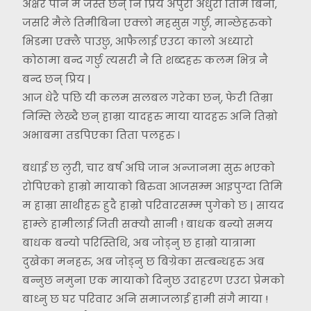
अक्षर पनि म जस्तै छन् नि प्रिय अपुरा अधुरा तिमि बिना,
जसरि मैले तिमीबिना एक्लो महसुस गर्छु, मान्छेहरुको
भिडमा एक्लै पाउछु, आफैलाई एउटा कालो अध्यारो
कोठामा बन्द गर्छु त्यसरी नै ति शब्दहरु कलम भित्र नै
बन्द छन् प्रिय |
आज धेरै पछि यी कलम सलबल गरेका छन्, फेरी तिम्रा
निम्ति लेख्दै छन् हाम्रा यादहरु माया यादहरु अनि तिम्रो
अभाबमा तडपिएका तिता पलहरु ।
बधाई छ लुरी, चार बर्ष अघि जान अन्जानमा सुरु भएको
रोपिएको हाम्रो मायाको बिरुवा आजसम्म आइपुग्दा तिमि
म हाम्रा साथीहरु हुदै हाम्रो परिवारसम्म पुगेको छ | सायद
हाम्ले हामीलाई जिती सक्यौ सानी ! बाधक बन्यो समय
बाधक बन्यो परिस्तिथि, अब जोड्नु छ हाम्रो यात्रामा
दुखेका मनहरु, अब जोड्नु छ बिग्रेका सम्बन्धहरु अब
बन्नुछ नमुना एक मायाको दिनुछ उदाहरण एउटा प्रेमको
बाध्नु छ घर परिवार अनि समाजलाई हामी संगै माया !