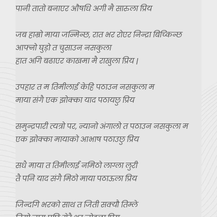
पानी तातो बनाएर औषधि अगी मै सारुला प्रिय
जब हाम्रो माया जन्मिन्छ, रात भर रोएर निन्द्रा बिच्किन्छ
आफ्नो घुड़ो त चुसाउन नसकुला
हात अगि बढाएर काखमा मै राखुला प्रिय |
उपहार त म तिमीलाई केहि पठाउन
नसकुला म
माया संगै एक झोक्का याद पठायछु प्रिय
समुन्द्रपारी त्यत्रो पर, न्यानो अंगालो त पठाउन नसकुला म
एक झोक्का मायाको आभाष पठाउछु प्रिय
सधै माया त तिमीलाई नमिठो लाग्ला लुरी
तै पनि याद संगै मिठो माया पठाऊला प्रिय
जिन्दगि भरको साथ त जिती सक्यौ तिम्ले