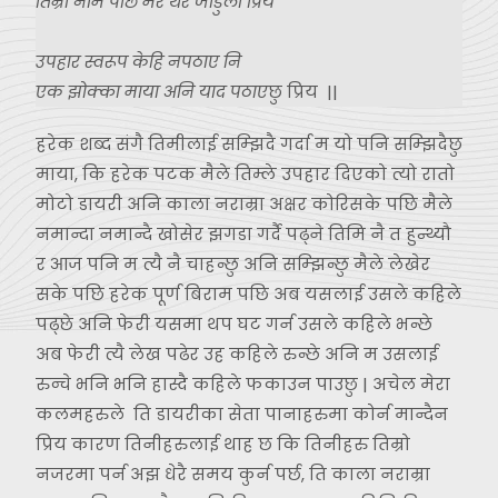
तिम्रो नाम पछि मेरै थर जोडुला प्रिय
उपहार स्वरूप केहि नपठाए नि
एक झोक्का माया अनि याद पठाए
छु प्रिय ||
हरेक शब्द संगै तिमीलाई सम्झिदै गर्दा म यो पनि सम्झिदैछु
माया, कि हरेक पटक मैले तिम्ले उपहार दिएको त्यो रातो
मोटो डायरी अनि काला नराम्रा अक्षर कोरिसके पछि मैले
नमान्दा नमान्दै खोसेर झगडा गर्दै पढ्ने तिमि नै त हुन्थ्यौ
र आज पनि म त्यै नै चाहन्छु अनि सम्झिन्छु मैले लेखेर
सके पछि हरेक पूर्ण बिराम पछि अब यसलाई उसले कहिले
पढ्छे अनि फेरी यसमा थप घट गर्न उसले कहिले भन्छे
अब फेरी त्यै लेख पढेर उह कहिले रुन्छे अनि म उसलाई
रुन्चे भनि भनि हास्दै कहिले फकाउन पाउछु | अचेल मेरा
कलमहरुले ति डायरीका सेता पानाहरुमा कोर्न मान्दैन
प्रिय कारण तिनीहरुलाई थाह छ कि तिनीहरु तिम्रो
नजरमा पर्न अझ धेरै समय कुर्न पर्छ, ति काला नराम्रा