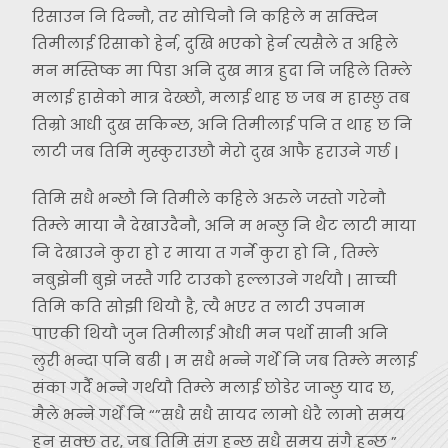
रिसाउन नि दिन्नौ, तर सोचिनौ नि कहिले म सक्दिन
तिमीलाई रिसाको हेर्न, दुखि भएको हेर्न त्यसैले त अहिले
मन मस्तिष्क मा पिडा अनि दुख मात्र हुदा नि जहिले तिम्ले
मलाई हासेको मात्र देख्छौ, मलाई थाह छ जब म हास्छु तब
तिम्रो आधी दुख सकिन्छ, अनि तिमीलाई पनि त थाह छ नि
लाटी जब तिमि मुस्कुराउछौ मेरो दुख आफै हराउने गर्छ |
तिमि सधै भन्छौ नि तिमीले कहिले अरुले जस्तो गरेनौ
तिम्ले माया नै देखाउदैनौ, अनि म भन्छु नि थैट लाटी माया
नि देखाउने कुरा हो र माया त गर्ने कुरा हो नि , तिम्ले
नबुझेनी बुझे जस्तै गरि टाउको हल्लाउने गर्थयौ | साच्ची
तिमि कति सोझी थियौ है, त्यै भएर त लाटी उपनाम
पाएकी थियौ जुन तिमीलाई औधी मन पर्थो सानी अनि
लुरी भन्दा पनि बढी | म सधै भन्ने गर्थे नि जब तिम्ले मलाई
संका गर्दै भन्ने गर्थयौ तिम्ले मलाई छोडेर जान्छु याद छ,
मैले भन्ने गर्थें नि “”सधै सधै सायद लामो धेरै लामो समय
हुन् सक्छ तर, जब तिमि संग हुन्छु सधै समय संगै हुन्छु ”